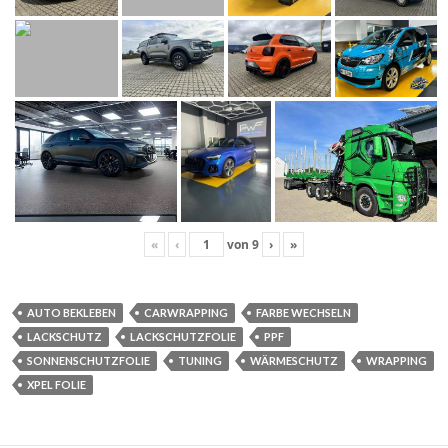
«
‹
von
9
›
»
AUTO BEKLEBEN
CARWRAPPING
FARBE WECHSELN
LACKSCHUTZ
LACKSCHUTZFOLIE
PPF
SONNENSCHUTZFOLIE
TUNING
WÄRMESCHUTZ
WRAPPING
XPEL FOLIE