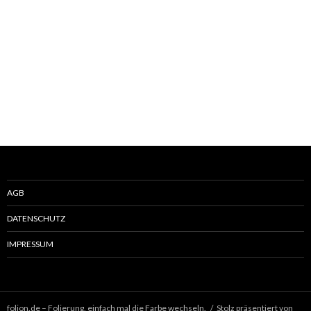
AGB
DATENSCHUTZ
IMPRESSUM
folion.de – Folierung, einfach mal die Farbe wechseln.
Stolz präsentiert von