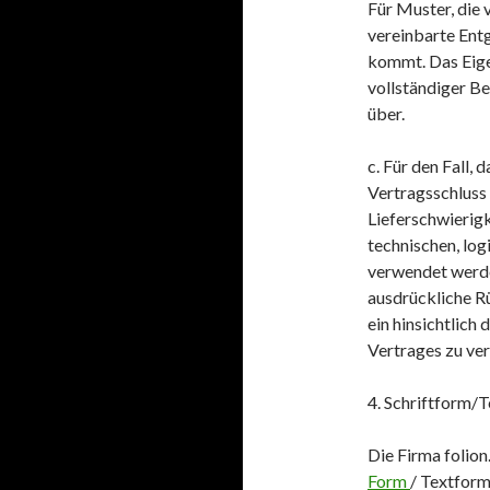
Für Muster, die 
vereinbarte Entg
kommt. Das Eig
vollständiger B
über.
c. Für den Fall,
Vertragsschluss 
Lieferschwierigk
technischen, log
verwendet werden
ausdrückliche R
ein hinsichtlich
Vertrages zu ve
4. Schriftform/
Die Firma folio
Form
/ Textform