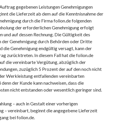
 in Auftrag gegebenen Leistungen Genehmigungen
ginnt die Lieferzeit ab dem auf die Kenntnisnahme der
enehmigung durch die Firma folion.de folgenden
nholung der erforderlichen Genehmigung erfolgt
n und auf dessen Rechnung. Die Gültigkeit des
on der Genehmigung durch Behörden oder Dritte
d die Genehmigung endgültig versagt, kann der
g zurücktreten. In diesem Fall hat die folion.de
uf die vereinbarte Vergütung, abzüglich der
ndungen, zuzüglich 5 Prozent der auf den noch nicht
der Werkleistung entfallenden vereinbarten
i denn der Kunde kann nachweisen, dass die
ten nicht entstanden oder wesentlich geringer sind.
ahlung – auch in Gestalt einer vorherigen
g – vereinbart, beginnt die angegebene Lieferzeit
ang bei folion.de.