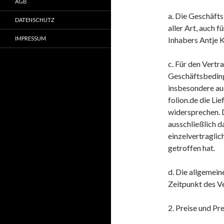
AGB
a. Die Geschäft
DATENSCHUTZ
aller Art, auch f
IMPRESSUM
Inhabers Antje 
c. Für den Vertr
Geschäftsbedin
insbesondere au
folion.de die Li
widersprechen. 
ausschließlich d
einzelvertragli
getroffen hat.
d. Die allgemei
Zeitpunkt des V
2. Preise und P