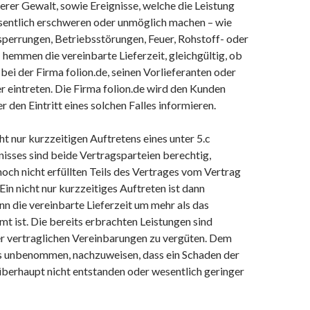
herer Gewalt, sowie Ereignisse, welche die Leistung
esentlich erschweren oder unmöglich machen – wie
ssperrungen, Betriebsstörungen, Feuer, Rohstoff- oder
hemmen die vereinbarte Lieferzeit, gleichgültig, ob
ei der Firma folion.de, seinen Vorlieferanten oder
r eintreten. Die Firma folion.de wird den Kunden
r den Eintritt eines solchen Falles informieren.
cht nur kurzzeitigen Auftretens eines unter 5.c
isses sind beide Vertragsparteien berechtig,
 noch nicht erfüllten Teils des Vertrages vom Vertrag
Ein nicht nur kurzzeitiges Auftreten ist dann
n die vereinbarte Lieferzeit um mehr als das
 ist. Die bereits erbrachten Leistungen sind
r vertraglichen Vereinbarungen zu vergüten. Dem
s unbenommen, nachzuweisen, dass ein Schaden der
überhaupt nicht entstanden oder wesentlich geringer