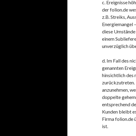
c. Ereignisse hö
der folion.de w
z.B. Streiks, Au
Energiemangel – 
diese Umstände b
einem Subliefere
unverzüglich übe
d. Im Fall des ni
genannten Ereign
hinsichtlich des
zurückzutreten. 
anzunehmen, wen
doppelte gehemmt
entsprechend de
Kunden bleibt e
Firma folion.de 
ist.