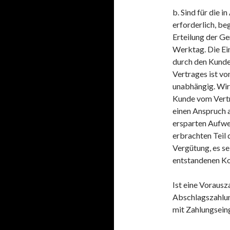
b. Sind für die
erforderlich, be
Erteilung der G
Werktag. Die Ei
durch den Kunde
Vertrages ist v
unabhängig. Wir
Kunde vom Vertra
einen Anspruch a
ersparten Aufwe
erbrachten Teil 
Vergütung, es se
entstandenen Kos
Ist eine Vorausz
Abschlagszahlun
mit Zahlungseing