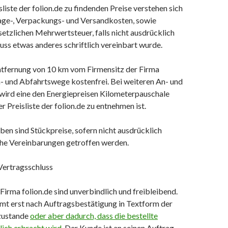
isliste der folion.de zu findenden Preise verstehen sich
ge-, Verpackungs- und Versandkosten, sowie
etzlichen Mehrwertsteuer, falls nicht ausdrücklich
uss etwas anderes schriftlich vereinbart wurde.
Entfernung von 10 km vom Firmensitz der Firma
n- und Abfahrtswege kostenfrei. Bei weiteren An- und
ird eine den Energiepreisen Kilometerpauschale
r Preisliste der folion.de zu entnehmen ist.
aben sind Stückpreise, sofern nicht ausdrücklich
iche Vereinbarungen getroffen werden.
Vertragsschluss
Firma folion.de sind unverbindlich und freibleibend.
mt erst nach Auftragsbestätigung in Textform der
 zustande
oder aber dadurch, dass die bestellte
lich erbracht wird
. Der Kunde ist an seinen Auftrag,