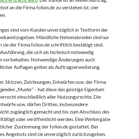
bot an die Firma folion.de zu verstehen ist, vier
en.
gen sind vom Kunden unverzüglich in Textform der
 bekanntzugeben. Mündliche Nebenabreden sind nur
 sie der Firma folion.de schriftlich bestätigt sind.
Ausführung, die sich als technisch notwendig
en vorbehalten. Notwendige Änderungen auch
licher Auflagen gelten als Auftragserweiterung.
er, Skizzen, Zeichnungen, Entwürfen usw. der Firma
lgenden: „Muster“ –
hat diese das geistige Eigentum
rrecht einschließlich aller Nutzungsrechte. Die
twürfe usw. dürfen Dritten, insbesondere
cht zugänglich gemacht und bis zum Abschluss des
lfältigt oder veröffentlicht werden. Eine Weitergabe
ftlicher Zustimmung der folion.de gestattet. Bei
s Angebots sind sie unverzüglich zurückzugeben.