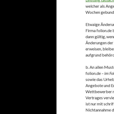
welcher als Ange
Wochen gebund
Etwaige Änderun
Firma folion.de
dann gültig, wenn
Änderungen der 
erweisen, bleib
aufgrund behörd
b. An allen Must
folion.de
– im Fo
sowie das Urhebe
Angebote und En
Wettbewerber ni
Vertrages vervie
ist nur mit schri
Nichtannahme de