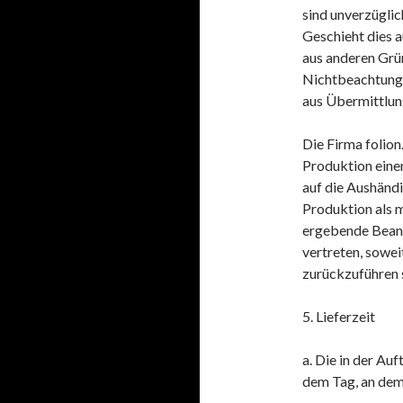
sind unverzüglic
Geschieht dies 
aus anderen Grü
Nichtbeachtung 
aus Übermittlung
Die Firma folio
Produktion eine
auf die Aushändi
Produktion als m
ergebende Beans
vertreten, sowei
zurückzuführen 
5. Lieferzeit
a. Die in der Au
dem Tag, an dem 