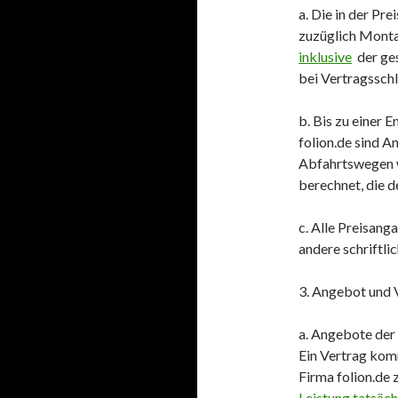
a. Die in der Pre
zuzüglich Monta
inklusive
der ges
bei Vertragsschl
b. Bis zu einer 
folion.de sind A
Abfahrtswegen w
berechnet, die de
c. Alle Preisang
andere schriftl
3. Angebot und 
a. Angebote der 
Ein Vertrag kom
Firma folion.de
Leistung tatsäch