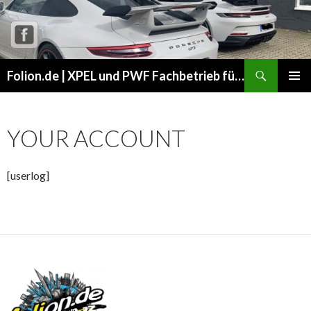
Suchen
Folion.de | XPEL und PWF Fachbetrieb für Folierungen in Thüringen.
ZUM
PRIMÄR
INHALT
MENÜ
SPRINGEN
YOUR ACCOUNT
[userlog]